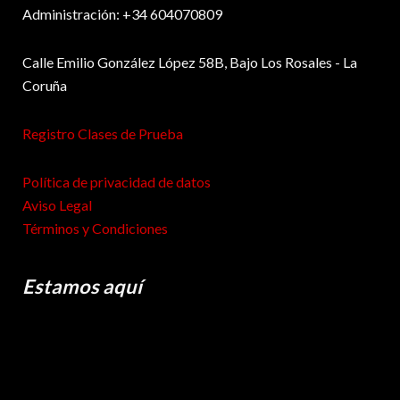
Administración: +34 604070809
Calle Emilio González López 58B, Bajo Los Rosales - La
Coruña
Registro Clases de Prueba
Política de privacidad de datos
Aviso Legal
Términos y Condiciones
Estamos aquí