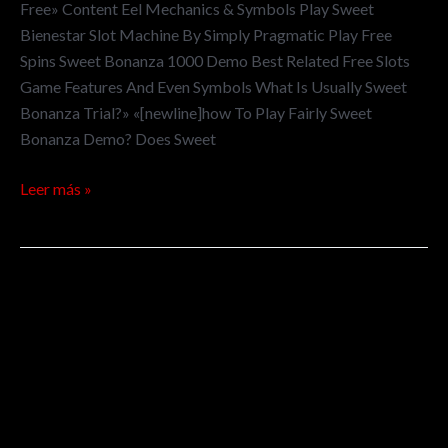
Free» Content Eel Mechanics & Symbols Play Sweet
Slot
Bienestar Slot Machine By Simply Pragmatic Play Free
Spins Sweet Bonanza 1000 Demo Best Related Free Slots
Game Features And Even Symbols What Is Usually Sweet
Bonanza Trial?» «[newline]how To Play Fairly Sweet
Bonanza Demo? Does Sweet
Leer más »