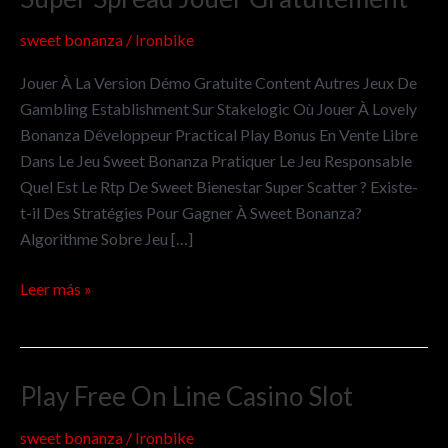
Sous
Sweet
sweet bonanza
/
Ironbike
Bonanza
Jouer À La Version Démo Gratuite Content Autres Jeux De
Super
Gambling Establishment Sur Stakelogic Où Jouer À Lovely
Spread
Bonanza Développeur Practical Play Bonus En Vente Libre
Jouer
Dans Le Jeu Sweet Bonanza Pratiquer Le Jeu Responsable
Gratuitement
Quel Est Le Rtp De Sweet Bienestar Super Scatter ? Existe-
t-il Des Stratégies Pour Gagner À Sweet Bonanza?
Algorithme Sobre Jeu […]
Leer más »
Play Free On Line Casino Slot
Play
Free
sweet bonanza
/
Ironbike
On