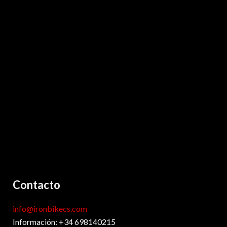
Contacto
info@ironbikecs.com
Información: +34 698140215