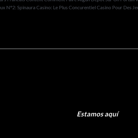
eux N°2: Spinaura Casino: Le Plus Concurentiel Casino Pour Des Je
Estamos aquí