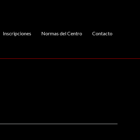
Inscripciones
Normas del Centro
Contacto