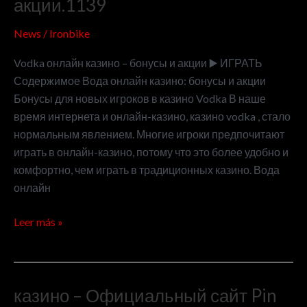
акции.1139
казино
бонусы
News
/
Ironbike
и
Vodka онлайн казино – бонусы и акции ▶️ ИГРАТЬ
акции.1139
Содержимое Вода онлайн казино: бонусы и акции
Бонусы для новых игроков в казино Vodka В наше
время интернета и онлайн-казино, казино vodka , стало
нормальным явлением. Многие игроки предпочитают
играть в онлайн-казино, потому что это более удобно и
комфортно, чем играть в традиционных казино. Вода
онлайн
Leer más »
казино – Официальный сайт Pin
казино