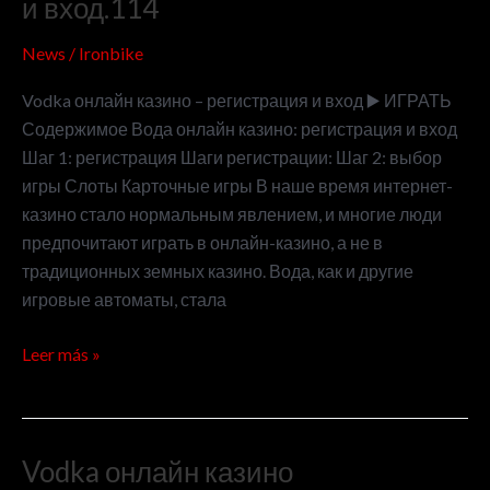
и вход.114
казино
регистрация
News
/
Ironbike
и
Vodka онлайн казино – регистрация и вход ▶️ ИГРАТЬ
вход.114
Содержимое Вода онлайн казино: регистрация и вход
Шаг 1: регистрация Шаги регистрации: Шаг 2: выбор
игры Слоты Карточные игры В наше время интернет-
казино стало нормальным явлением, и многие люди
предпочитают играть в онлайн-казино, а не в
традиционных земных казино. Вода, как и другие
игровые автоматы, стала
Leer más »
Vodka онлайн казино
Vodka