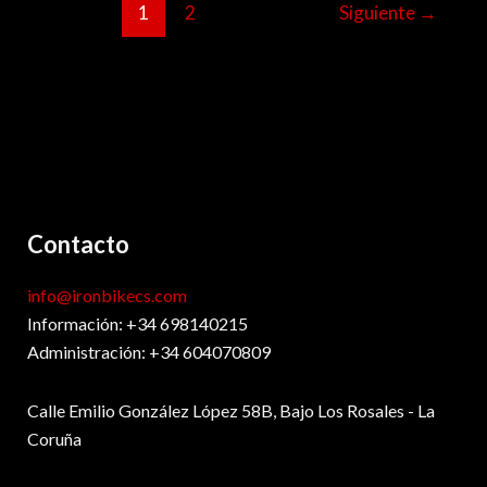
1
2
Siguiente
→
Contacto
info@ironbikecs.com
Información: +34 698140215
Administración: +34 604070809
Calle Emilio González López 58B, Bajo Los Rosales - La
Coruña