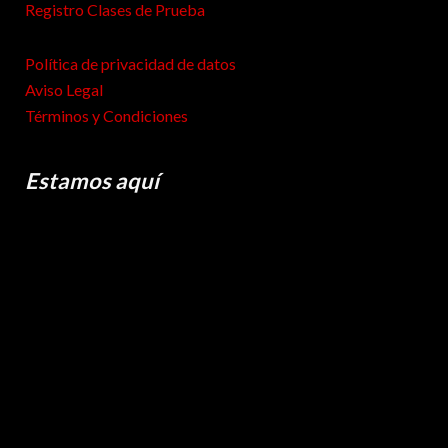
Registro Clases de Prueba
Política de privacidad de datos
Aviso Legal
Términos y Condiciones
Estamos aquí