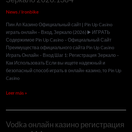
Pin
Up
News
/
Ironbike
Casino
Пин Ап Казино Официальный сайт | Pin Up Casino
играть
играть онлайн – Вход, Зеркало (2026) ▶️ ИГРАТЬ
онлайн
Содержимое Pin Up Casino – Официальный Сайт
–
Преимущества официального сайта Pin Up Casino
Вход
Играть Онлайн – Вход Шаг 1: Регистрация Зеркало –
Зеркало
Как Использовать Если вы ищете надежный и
2026.1384
безопасный способ играть в онлайн-казино, то Pin Up
Casino
Leer más »
Vodka онлайн казино регистрация
Vodka
онлайн