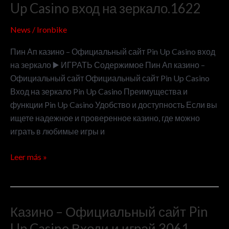
–
Up Casino вход на зеркало.1622
Официальный
сайт
News
/
Ironbike
Pin
Пин Ап казино – Официальный сайт Pin Up Casino вход
Up
на зеркало ▶️ ИГРАТЬ Содержимое Пин Ап казино –
Casino
Официальный сайт Официальный сайт Pin Up Casino
вход
Вход на зеркало Pin Up Casino Преимущества и
на
функции Pin Up Casino Удобство и доступность Если вы
зеркало.1622
ищете надежное и проверенное казино, где можно
играть в любимые игры и
Leer más »
Казино – Официальный сайт Pin
Казино
–
Up Casino Входи и играй.3061