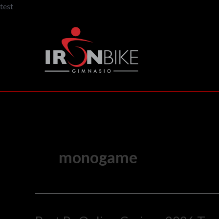
Ir
test
al
contenido
monogame