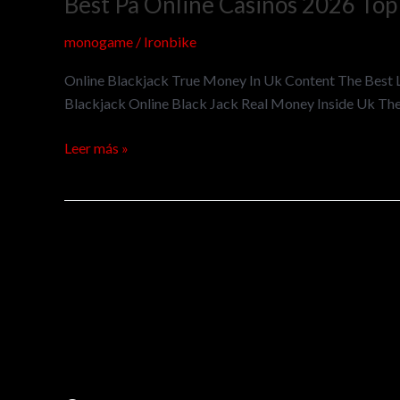
Best Pa Online Casinos 2026 Top
Best
Pa
monogame
/
Ironbike
Online
Casinos
Online Blackjack True Money In Uk Content The Best Li
2026
Blackjack Online Black Jack Real Money Inside Uk The 
Top
Pennsylvania
Leer más »
Online
Casino
Sites