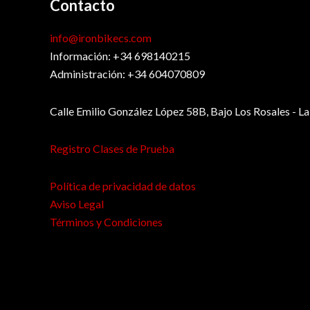
Contacto
info@ironbikecs.com
Información: +34 698140215
Administración: +34 604070809
Calle Emilio González López 58B, Bajo Los Rosales - L
Registro Clases de Prueba
Política de privacidad de datos
Aviso Legal
Términos y Condiciones