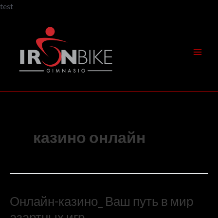
Ir
test
al
Mai
contenido
Men
казино онлайн
Онлайн-казино_ Ваш путь в мир
Онлайн-
казино_
азартных игр