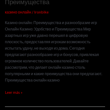
Преимущества
Удобство
и
казино онлайн
/
Ironbike
Преимущества
Казино онлайн: Преимущества и разнообразие игр
Онлайн Казино: Удобство и Преимущества Мир
азартных игр уже давно перешел в цифровую
плоскость, предоставляя игрокам возможность
испытать удачу, не выходя из дома. Сегодня
предлагают разнообразие игр и бонусов, привлекая
огромное количество пользователей. Давайте
рассмотрим, что делает онлайн казино столь
популярными и какие преимущества они предлагают.
Преимущества онлайн казино
Leer más »