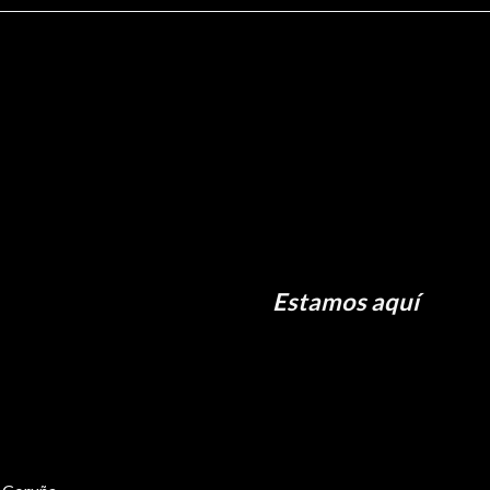
Estamos aquí