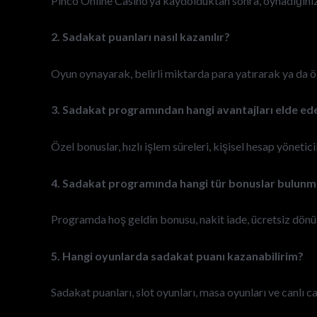
Pinco Online Casino’ya kaydolduktan sonra, oynadığını
2. Sadakat puanları nasıl kazanılır?
Oyun oynayarak, belirli miktarda para yatırarak ya da ö
3. Sadakat programından hangi avantajları elde ede
Özel bonuslar, hızlı işlem süreleri, kişisel hesap yönetici
4. Sadakat programında hangi tür bonuslar bulunm
Programda hoş geldin bonusu, nakit iade, ücretsiz dönüşl
5. Hangi oyunlarda sadakat puanı kazanabilirim?
Sadakat puanları, slot oyunları, masa oyunları ve canlı c