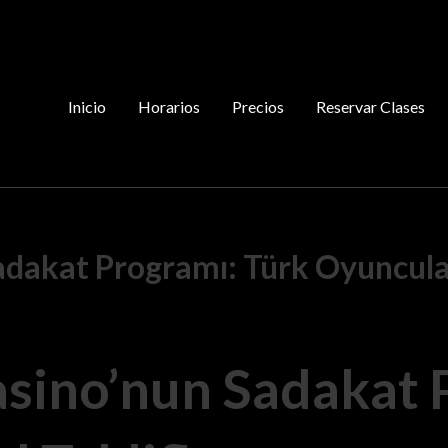
Inicio
Horarios
Precios
Reservar Clases
adakat Programı: Türk Oyuncular
asino’nun Sadakat 