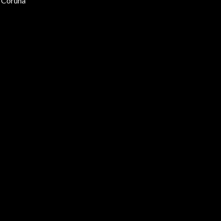
a Coruña