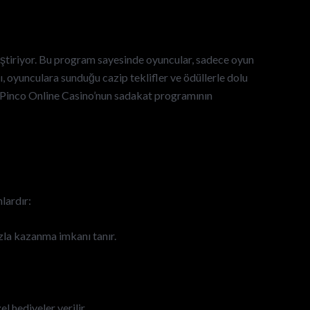
eştiriyor. Bu program sayesinde oyuncular, sadece oyun
, oyunculara sunduğu cazip teklifler ve ödüllerle dolu
n, Pinco Online Casino’nun sadakat programının
lardır:
la kazanma imkanı tanır.
 hediyeler verilir.