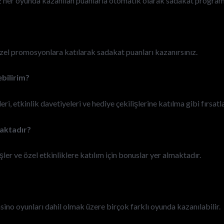
z her oyunda kazanılan puanlarla otomatik olarak sadakat programı
zel promosyonlara katılarak sadakat puanları kazanırsınız.
bilirim?
leri, etkinlik davetiyeleri ve hediye çekilişlerine katılma gibi fırsatl
aktadır?
er ve özel etkinliklere katılım için bonuslar yer almaktadır.
asino oyunları dahil olmak üzere birçok farklı oyunda kazanılabilir.