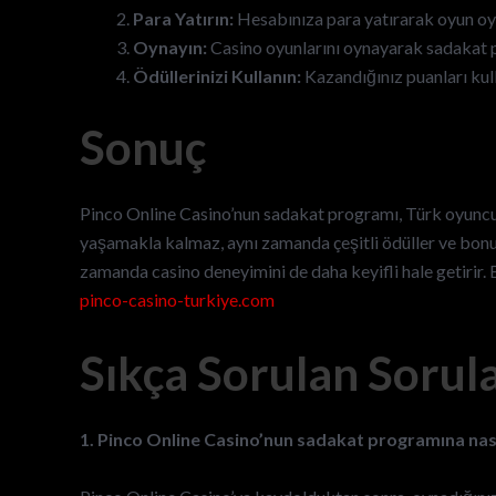
Para Yatırın:
Hesabınıza para yatırarak oyun o
Oynayın:
Casino oyunlarını oynayarak sadakat 
Ödüllerinizi Kullanın:
Kazandığınız puanları kull
Sonuç
Pinco Online Casino’nun sadakat programı, Türk oyuncul
yaşamakla kalmaz, aynı zamanda çeşitli ödüller ve bonusl
zamanda casino deneyimini de daha keyifli hale getirir.
pinco-casino-turkiye.com
Sıkça Sorulan Sorul
1. Pinco Online Casino’nun sadakat programına nasıl