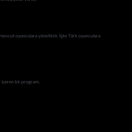
e mevcut oyunculara yöneliktir. İşte Türk oyunculara
 içeren bir program.