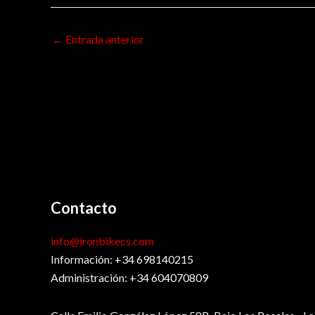
←
Entrada anterior
Contacto
info@ironbikecs.com
Información: +34 698140215
Administración: +34 604070809