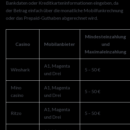
Bankdaten oder Kreditkarteninformationen eingeben, da
der Betrag einfach über die monatliche Mobilfunkrechnung
oder das Prepaid-Guthaben abgerechnet wird.
Mindesteinzahlung
Casino
Mobilanbieter
und
Maximaleinzahlung
A1, Magenta
Winshark
5 – 50 €
und Drei
Mino
A1, Magenta
5 – 50 €
casino
und Drei
A1, Magenta
Ritzo
5 – 50 €
und Drei