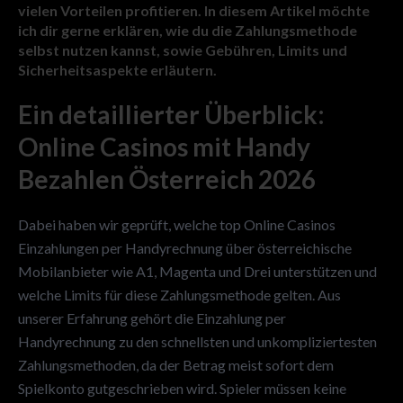
vielen Vorteilen profitieren. In diesem Artikel möchte
ich dir gerne erklären, wie du die Zahlungsmethode
selbst nutzen kannst, sowie
Gebühren, Limits
und
Sicherheitsaspekte
erläutern.
Ein detaillierter Überblick:
Online Casinos mit Handy
Bezahlen Österreich 2026
Dabei haben wir geprüft, welche top Online Casinos
Einzahlungen per Handyrechnung über österreichische
Mobilanbieter wie A1, Magenta und Drei unterstützen und
welche Limits für diese Zahlungsmethode gelten. Aus
unserer Erfahrung gehört die Einzahlung per
Handyrechnung zu den schnellsten und unkompliziertesten
Zahlungsmethoden, da der Betrag meist sofort dem
Spielkonto gutgeschrieben wird. Spieler müssen keine