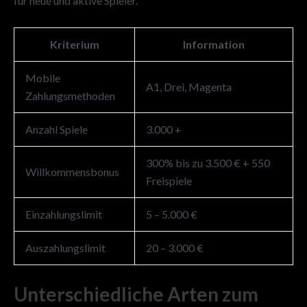
für neue und aktive Spieler.
Kriterium
Information
Mobile
A1, Drei, Magenta
Zahlungsmethoden
Anzahl Spiele
3.000 +
300% bis zu 3.500 € + 550
Willkommensbonus
Freispiele
Einzahlungslimit
5 – 5.000 €
Auszahlungslimit
20 – 3.000 €
Unterschiedliche Arten zum