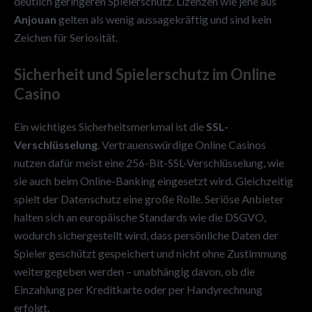
deutlich geringeren Spielerschutz. Lizenzen wie jene aus
Anjouan
gelten als wenig aussagekräftig und sind kein
Zeichen für Seriosität.
Sicherheit und Spielerschutz im Online
Casino
Ein wichtiges Sicherheitsmerkmal ist die
SSL-
Verschlüsselung
. Vertrauenswürdige Online Casinos
nutzen dafür meist eine 256-Bit-SSL-Verschlüsselung, wie
sie auch beim Online-Banking eingesetzt wird. Gleichzeitig
spielt der Datenschutz eine große Rolle. Seriöse Anbieter
halten sich an europäische Standards wie die DSGVO,
wodurch sichergestellt wird, dass persönliche Daten der
Spieler geschützt gespeichert und nicht ohne Zustimmung
weitergegeben werden – unabhängig davon, ob die
Einzahlung per Kreditkarte oder per Handyrechnung
erfolgt.