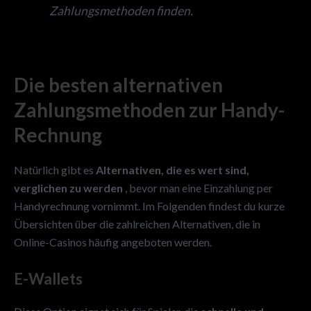
Zahlungsmethoden finden.
Die besten alternativen
Zahlungsmethoden zur Handy-
Rechnung
Natürlich gibt es
Alternativen, die es wert sind,
verglichen zu werden
, bevor man eine Einzahlung per
Handyrechnung vornimmt. Im Folgenden findest du kurze
Übersichten über die zahlreichen Alternativen, die in
Online-Casinos häufig angeboten werden.
E-Wallets