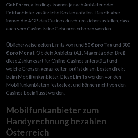
Gebühren
, allerdings können je nach Anbieter oder
Drittanbieter zusätzliche Kosten anfallen. Lies dir aber
immer die AGB des Casinos durch, um sicherzustellen, dass
auch vom Casino keine Gebühren erhoben werden.
Üblicherweise gelten Limits von rund
50 € pro Tag
und
300
€ pro Monat
. Ob dein Anbieter (A1, Magenta oder Drei)
diese Zahlungsart für Online-Casinos unterstützt und
welche Grenzen genau gelten, prüfst du am besten direkt
beim Mobilfunkanbieter. Diese
Limits
werden von den
Mobilfunkanbietern festgelegt und können nicht von den
Casinos beeinflusst werden.
Mobilfunkanbieter zum
Handyrechnung bezahlen
Österreich