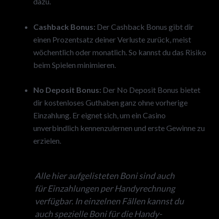
dazu.
Cashback Bonus:
Der Cashback Bonus gibt dir
einen Prozentsatz deiner Verluste zurück, meist
wöchentlich oder monatlich. So kannst du das Risiko
beim Spielen minimieren.
No Deposit Bonus:
Der No Deposit Bonus bietet
dir kostenloses Guthaben ganz ohne vorherige
Einzahlung. Er eignet sich, um ein Casino
unverbindlich kennenzulernen und erste Gewinne zu
erzielen.
Alle hier aufgelisteten Boni sind auch
für Einzahlungen per Handyrechnung
verfügbar. In einzelnen Fällen kannst du
auch spezielle Boni für die Handy-