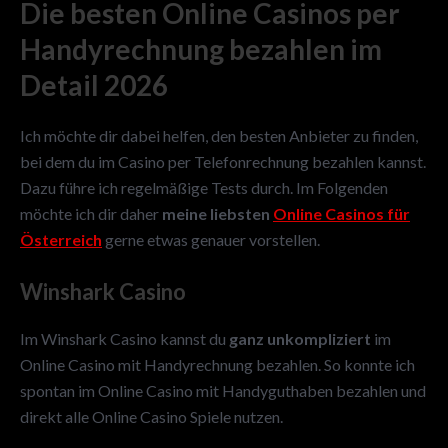
Die besten Online Casinos per
Handyrechnung bezahlen im
Detail 2026
Ich möchte dir dabei helfen, den besten Anbieter zu finden,
bei dem du im Casino per Telefonrechnung bezahlen kannst.
Dazu führe ich regelmäßige Tests durch. Im Folgenden
möchte ich dir daher
meine liebsten
Online Casinos für
Österreich
gerne etwas genauer vorstellen.
Winshark Casino
Im Winshark Casino kannst du
ganz unkompliziert
im
Online Casino mit Handyrechnung bezahlen. So konnte ich
spontan im Online Casino mit Handyguthaben bezahlen und
direkt alle Online Casino Spiele nutzen.