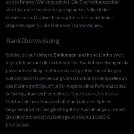
an das Krypto-Wallet gesendet. Die Bearbeitungszeiten
sind hier meist besonders gering und es fallen keine
Gebühren an. Darüber hinaus gibt es hier meist keine
Begrenzungen für die Höhe von Transaktionen.
Banküberweisung
Spieler, die auf
sichere Zahlungen und hohe Limits
Wert
legen, können auf die herkömmliche Banküberweisungen als
passende Zahlungsmethode zurückgreifen. Einzahlungen
werden durch Überweisung vom Bankkonto des Spielers an
das Casino getätigt, oft unter Angabe eines Referenzcodes.
Allerdings kann es hier mehrere Tage dauern, bis du das
Geld auf deinem Konto erhältst und mit dem Spielen
beginnen kannst. Das gleiche gilt für Auszahlungen. Je nach
Bankinstitut kannst du Beträge von bis zu 10.000 €
überweisen.