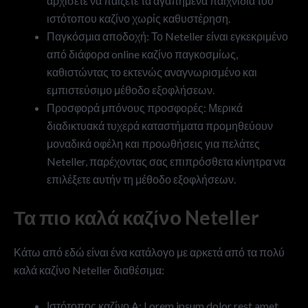
αρχίσετε να παίζετε τα αγαπημένα παιχνίδια του
ιστότοπου καζίνο χωρίς καθυστέρηση.
Παγκόσμια αποδοχή: Το Neteller είναι εγκεκριμένο
από διάφορα online καζίνο παγκοσμίως,
καθιστώντας το εκτενώς αναγνωρισμένο και
εμπιστεύσιμο μέθοδο εξοφλήσεων.
Προσφορά μπόνους προσφορές: Μερικά
διαδικτυακά τυχερά καταστήματα προμηθεύουν
μοναδικά οφέλη και προωθήσεις για πελάτες
Neteller, παρέχοντας σας επιπρόσθετα κίνητρα να
επιλέξετε αυτήν τη μέθοδο εξοφλήσεων.
Τα πιο καλά καζίνο Neteller
Κάτω από εδώ είναι ένα κατάλογο με αρκετά από τα πολύ
καλά καζίνο Neteller διαθέσιμα:
Ιστότοπος καζίνο A: Lorem ipsum dolor rest amet,