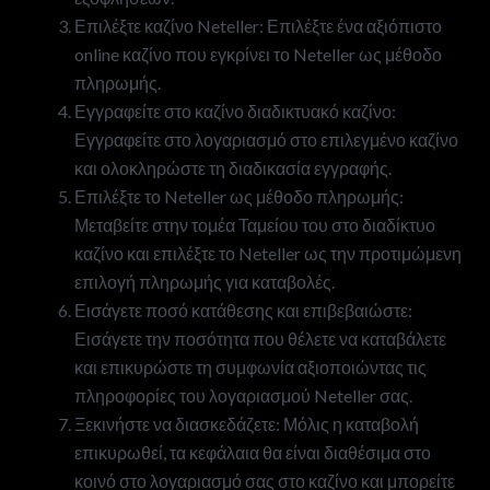
Επιλέξτε καζίνο Neteller: Επιλέξτε ένα αξιόπιστο
online καζίνο που εγκρίνει το Neteller ως μέθοδο
πληρωμής.
Εγγραφείτε στο καζίνο διαδικτυακό καζίνο:
Εγγραφείτε στο λογαριασμό στο επιλεγμένο καζίνο
και ολοκληρώστε τη διαδικασία εγγραφής.
Επιλέξτε το Neteller ως μέθοδο πληρωμής:
Μεταβείτε στην τομέα Ταμείου του στο διαδίκτυο
καζίνο και επιλέξτε το Neteller ως την προτιμώμενη
επιλογή πληρωμής για καταβολές.
Εισάγετε ποσό κατάθεσης και επιβεβαιώστε:
Εισάγετε την ποσότητα που θέλετε να καταβάλετε
και επικυρώστε τη συμφωνία αξιοποιώντας τις
πληροφορίες του λογαριασμού Neteller σας.
Ξεκινήστε να διασκεδάζετε: Μόλις η καταβολή
επικυρωθεί, τα κεφάλαια θα είναι διαθέσιμα στο
κοινό στο λογαριασμό σας στο καζίνο και μπορείτε