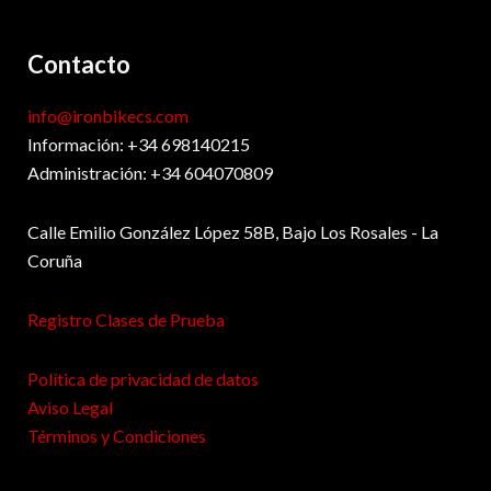
Contacto
info@ironbikecs.com
Información: +34 698140215
Administración: +34 604070809
Calle Emilio González López 58B, Bajo Los Rosales - La
Coruña
Registro Clases de Prueba
Política de privacidad de datos
Aviso Legal
Términos y Condiciones