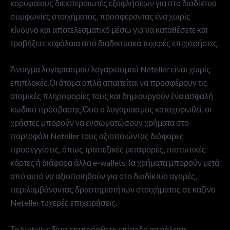
κορυφαίους διεκπεραιωτές εξοφλήσεων για στο διαδίκτυο
συμφωνίες στοιχήματος, προσφέροντας ένα χωρίς
κίνδυνο και αποτελεσματικό μέσω για να καταθέσετε και
τραβήξετε κεφάλαια από διαδικτυακά τυχερές επιχειρήσεις.
Άνοιγμα λογαριασμού λογαριασμού Neteller είναι χωρίς
επιπλοκές.Οι άτομα απλά απαιτείται να προσφέρουν τις
ατομικές πληροφορίες τους και δημιουργούν ένα ασφαλή
κωδικό πρόσβασης.Όσο ο λογαριασμός κατοχυρωθεί, οι
χρήστες μπορούν να ενσωματώσουν χρήματα στο
πορτοφόλι Neteller τους αξιοποιώντας διάφορες
προσεγγίσεις, όπως τραπεζικές μεταφορές, πιστωτικές
κάρτες ή διάφορα άλλα e-wallets.Τα χρήματα μπορούν μετά
από αυτό να αξιοποιηθούν για στο διαδίκτυο αγορές,
περιλαμβάνοντας δραστηριοτήτων στοιχήματος σε καζίνο
Neteller τυχερές επιχειρήσεις.
Το Neteller δίνει επιπρόσθετο επίπεδο ασφάλειας