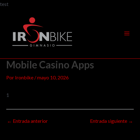
Ir
test
al
Navegación
Mai
contenido
de
Men
entradas
Mobile Casino Apps
Por
Ironbike
/
mayo 10, 2026
1
←
Entrada anterior
Entrada siguiente
→