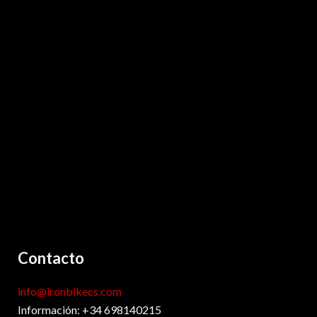
Contacto
info@ironbikecs.com
Información: +34 698140215