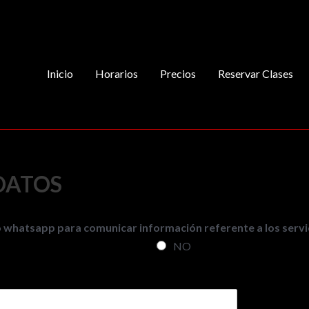
Inicio
Horarios
Precios
Reservar Clases
 DATOS
o whatsapp para comunicar información referente a los servi
NO