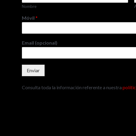
Nombre
Móvil
*
Email (opcional)
Enviar
Consulta toda la información referente a nuestra
políti