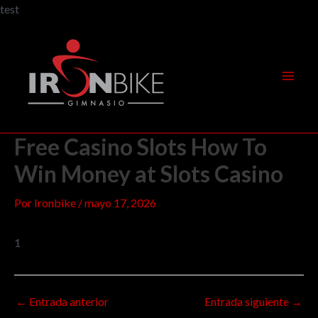
Ir
test
al
Navegación
Mai
contenido
de
Men
entradas
Free Casino Slots How To
Win Money at Slots Casino
Por
Ironbike
/
mayo 17, 2026
1
←
Entrada anterior
Entrada siguiente
→