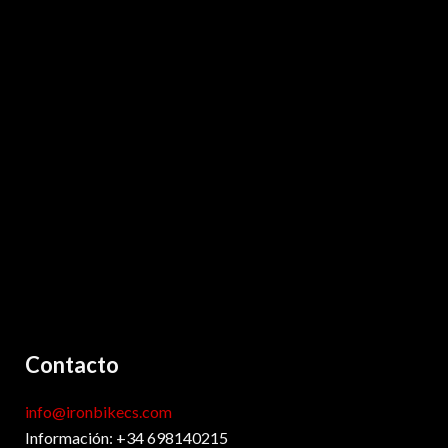
Contacto
info@ironbikecs.com
Información: +34 698140215