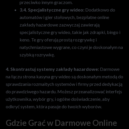
przeciwko innym graczom.
3.4. Specjalistyczne gry wideo:
Dodatkowo do
automatów i gier stołowych, bezpłatne online
zakłady hazardowe zazwyczaj zawierają
specjalistyczne gry wideo, takie jak zdrapki, bingo i
keno. Te gry oferują prostą rozgrywkę i
natychmiastowe wygrane, co czyni je doskonałym na
szybką rozrywkę.
4. Skontrastuj systemy zakłady hazardowe:
Darmowe
na łączu strona kasyna gry wideo są doskonałym metodą do
sprawdzania rozmaitych systemów i firmy przed dedykacją
do prawdziwego hazardu. Możesz przeanalizować interfejs
użytkownika, wybór gry, i ogólne doświadczenie, aby
odkryć system, która pasuje do twoich wyborów.
Gdzie Grać w Darmowe Online