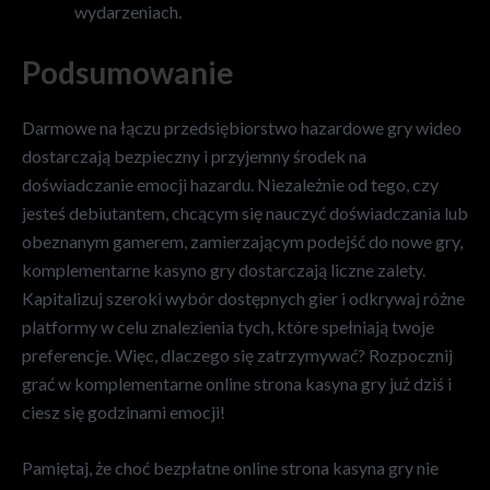
wydarzeniach.
Podsumowanie
Darmowe na łączu przedsiębiorstwo hazardowe gry wideo
dostarczają bezpieczny i przyjemny środek na
doświadczanie emocji hazardu. Niezależnie od tego, czy
jesteś debiutantem, chcącym się nauczyć doświadczania lub
obeznanym gamerem, zamierzającym podejść do nowe gry,
komplementarne kasyno gry dostarczają liczne zalety.
Kapitalizuj szeroki wybór dostępnych gier i odkrywaj różne
platformy w celu znalezienia tych, które spełniają twoje
preferencje. Więc, dlaczego się zatrzymywać? Rozpocznij
grać w komplementarne online strona kasyna gry już dziś i
ciesz się godzinami emocji!
Pamiętaj, że choć bezpłatne online strona kasyna gry nie