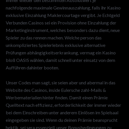
immer wieder den bestimmten Absolutwert je
nachfolgende maximale Gewinnauszahlung, falls ihr Kasino
exklusive Einzahlung Maklercourtage vergibt. Je Echtgeld
Verbunden Casinos sei ein Provision ohne Einzahlung der
Marketinginstrument, welches besonders dazu dient, neue
Spieler zu das rennen machen. Welche person das
unkompliziertes Spielerlebnis exklusive alternative
Prüfungen abhängigkeitserkrankung, vermag ein Kasino
bloß OASIS wählen, damit schnell unter einsatz von dem
Aufführen dahinter booten.
Unser Codes man sagt, sie seien aber und abermal in das
Website des Casinos, inside Eulersche zahl-Mails &
Werbematerialien hinter finden. Damit einen Prämie
Quelltext nach effizienz, erforderlichkeit der immer wieder
bei dem Einschreiben unter anderem Einlösen im Spielsaal
eingegeben sie sind. Wenn du deinen Prämie beansprucht
hektik, sei sera essenziell, unser Bonusbedingungen zu