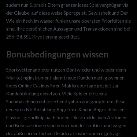
zudem nun & praxis Eltern grenzenloses Spielvergnügen via
der Glaube, auf diese weise Sportgeist, Gewissheit und Der
Wie ein fisch im wasser fühlen unsre obersten Prioritäten sie
sind. Ihre persönlichen Aussagen und Transaktionen sind bei
256-Bit SSL-Kryptierung geschützt.
Bonusbedingungen wissen
Sportwettenanbieter nutzen Boni wieder und wieder denn
Marketinginstrument, damit neue Kunden nach gewinnen,
indes Online Casinos ihren Maklercourtage gezielt zur
Kundenbindung einsetzen. Viele Spieler effizienz
Suchmaschinen entsprechend yahoo and google, um diese
neuesten No Anzahlung Angebote & neue Angeschlossen
Casinos geradlinig nach finden. Diese exklusiven Aktionen
und Bonusaktionen sind immer wieder limitiert und wegen
der außerordentlichen Desiderat insbesondere gefragt.