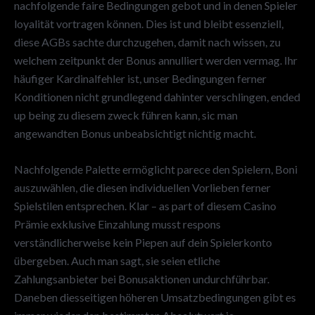
nachfolgende faire Bedingungen gebot und in denen Spieler
loyalität vortragen können. Dies ist und bleibt essenziell,
diese AGBs sachte durchzugehen, damit nach wissen, zu
welchem zeitpunkt der Bonus annulliert werden vermag. Ihr
häufiger Kardinalfehler ist, unser Bedingungen ferner
Konditionen nicht grundlegend dahinter verschlingen, ended
up being zu diesem zweck führen kann, sic man
angewandten Bonus unbeabsichtigt nichtig macht.
Nachfolgende Palette ermöglicht parece den Spielern, Boni
auszuwählen, die diesen individuellen Vorlieben ferner
Spielstilen entsprechen. Klar – as part of diesem Casino
Prämie exklusive Einzahlung musst respons
verständlicherweise kein Piepen auf dein Spielerkonto
übergeben. Auch man sagt, sie seien etliche
Zahlungsanbieter bei Bonusaktionen undurchführbar.
Daneben diesseitigen höheren Umsatzbedingungen gibt es