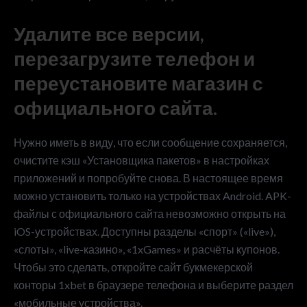
Удалите все версии,
перезагрузите телефон и
переустановите магазин с
официального сайта.
Нужно иметь в виду, что если сообщение сохраняется,
очистите кэш «Установщика пакетов» в настройках
приложений и попробуйте снова. В настоящее время
можно установить только на устройствах Android. APK-
файлы с официального сайта невозможно открыть на
iOS-устройствах. Доступны разделы «спорт» («live»),
«слоты», «live-казино», «1xGames» и расчёты купонов.
Чтобы это сделать, откройте сайт букмекерской
конторы 1xbet в браузере телефона и выберите раздел
«мобильные устройства».