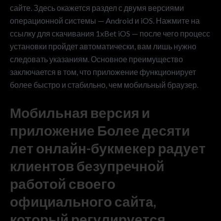
сайте. Здесь окажется раздел с двумя версиями
операционной системы — Android и iOS. Нажмите на
ссылку для скачивания 1xBet iOS — после чего процесс
установки пройдет автоматически, вам лишь нужно
следовать указаниям. Основное преимущество
заключается в том, что приложение функционирует
более быстро и стабильно, чем мобильный браузер.
Мобильная версия и
приложение Более десяти
лет онлайн-букмекер радует
клиентов безупречной
работой своего
официального сайта,
который регулируется