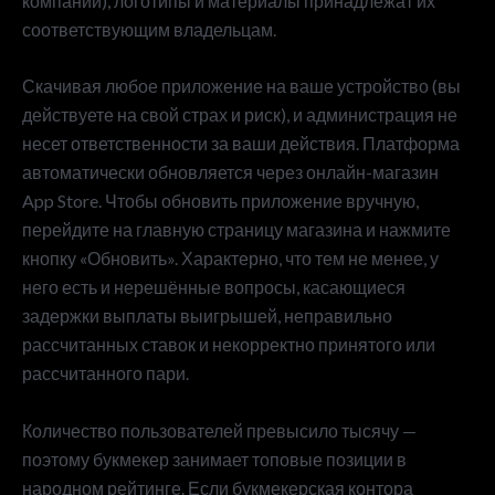
компаний), логотипы и материалы принадлежат их
соответствующим владельцам.
Скачивая любое приложение на ваше устройство (вы
действуете на свой страх и риск), и администрация не
несет ответственности за ваши действия. Платформа
автоматически обновляется через онлайн-магазин
App Store. Чтобы обновить приложение вручную,
перейдите на главную страницу магазина и нажмите
кнопку «Обновить». Характерно, что тем не менее, у
него есть и нерешённые вопросы, касающиеся
задержки выплаты выигрышей, неправильно
рассчитанных ставок и некорректно принятого или
рассчитанного пари.
Количество пользователей превысило тысячу —
поэтому букмекер занимает топовые позиции в
народном рейтинге. Если букмекерская контора