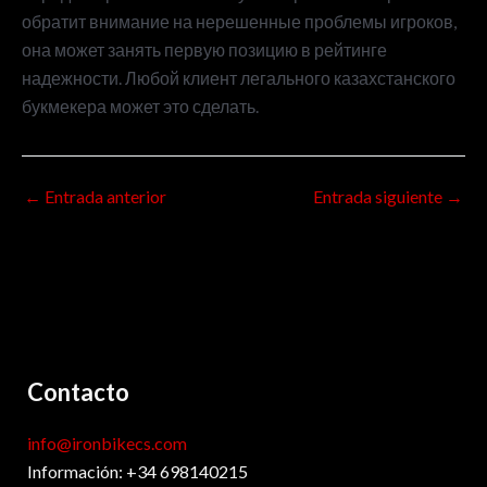
обратит внимание на нерешенные проблемы игроков,
она может занять первую позицию в рейтинге
надежности. Любой клиент легального казахстанского
букмекера может это сделать.
←
Entrada anterior
Entrada siguiente
→
Contacto
info@ironbikecs.com
Información: +34 698140215