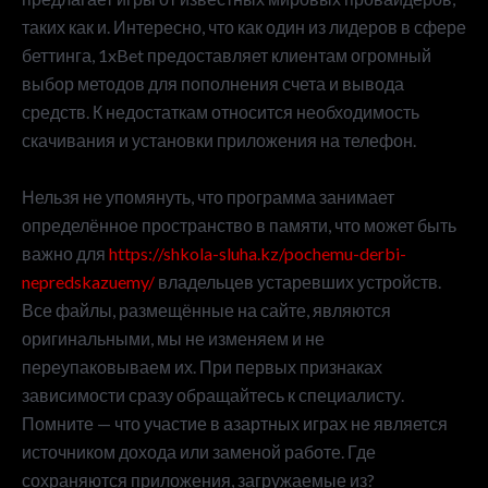
таких как и. Интересно, что как один из лидеров в сфере
беттинга, 1xBet предоставляет клиентам огромный
выбор методов для пополнения счета и вывода
средств. К недостаткам относится необходимость
скачивания и установки приложения на телефон.
Нельзя не упомянуть, что программа занимает
определённое пространство в памяти, что может быть
важно для
https://shkola-sluha.kz/pochemu-derbi-
nepredskazuemy/
владельцев устаревших устройств.
Все файлы, размещённые на сайте, являются
оригинальными, мы не изменяем и не
переупаковываем их. При первых признаках
зависимости сразу обращайтесь к специалисту.
Помните — что участие в азартных играх не является
источником дохода или заменой работе. Где
сохраняются приложения, загружаемые из?