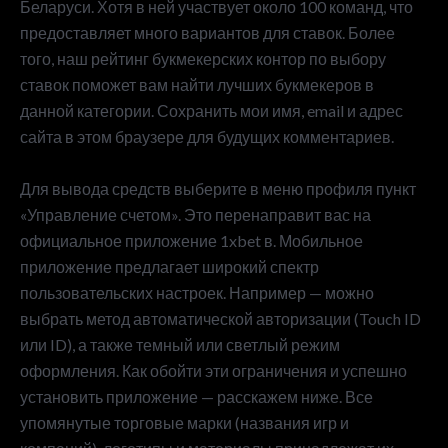
Беларуси. Хотя в ней участвует около 100 команд, что
предоставляет много вариантов для ставок. Более
того, наш рейтинг букмекерских контор по выбору
ставок поможет вам найти лучших букмекеров в
данной категории. Сохранить мои имя, email и адрес
сайта в этом браузере для будущих комментариев.
Для вывода средств выберите в меню профиля пункт
«Управление счетом». Это перенаправит вас на
официальное приложение 1xbet в. Мобильное
приложение предлагает широкий спектр
пользовательских настроек. Например — можно
выбрать метод автоматической авторизации (Touch ID
или ID), а также темный или светлый режим
оформления. Как обойти эти ограничения и успешно
установить приложение — расскажем ниже. Все
упомянутые торговые марки (названия игр и