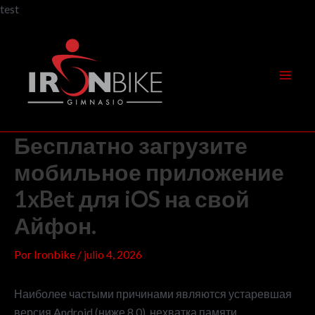
Ir
test
al
Navegación
Mai
contenido
de
Men
entradas
Бесплатно загрузите
мобильное приложение
1xBet для iOS на свой
Айфон.
Por
Ironbike
/
julio 4, 2026
Наиболее частыми причинами являются устаревшая
версия Android (ниже 8.0), нехватка памяти,