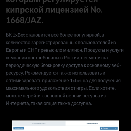
кипрской лицензией No.
1668/JAZ.
БК 1xBet становится всё более популярной, а
количество зарегистрированных пользователей из
Европы и СНГ превысило миллион. Продукты и услуги
компании востребованы в России, несмотря на
периодическую блокировку доступа к основному веб-
ресурсу. Рекомендуется также использовать и
оптимизировать приложение 1xbet на для получения
максимального удовольствия от игры. Если хотите,
можете перейти к основной версии ресурса из
Интернета, такая опция также доступна.