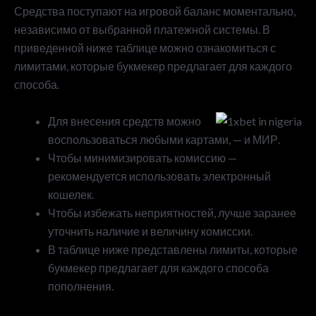
Средства поступают на игровой баланс моментально,
независимо от выбранной платежной системы. В
приведенной ниже таблице можно ознакомиться с
лимитами, которые букмекер предлагает для каждого
способа.
Для внесения средств можно
воспользоваться любыми картами, — и МИР.
Чтобы минимизировать комиссию —
рекомендуется использовать электронный
кошелек.
Чтобы избежать неприятностей, лучше заранее
уточнить наличие и величину комиссии.
В таблице ниже представлены лимиты, которые
букмекер предлагает для каждого способа
пополнения.