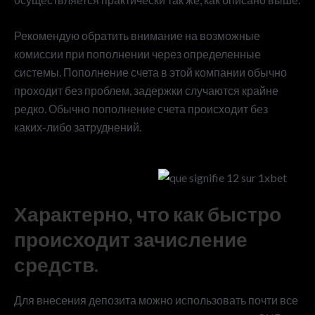
Рекомендую обратить внимание на возможные
комиссии при пополнении через определенные
системы. Пополнение счета в этой компании обычно
проходит без проблем, задержки случаются крайне
редко. Обычно пополнение счета происходит без
каких-либо затруднений.
Характерно, что как быстро
происходит зачисление
средств.
Для внесения депозита можно использовать почти все