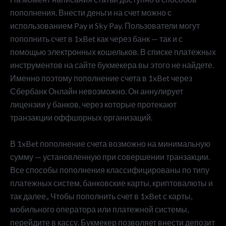
пополнения. Внести деньги на счет можно с
использованием Pay и Sky Pay. Пользователи могут
пополнить счет в 1xBet как через банк — так и с
помощью электронных кошельков. В списке платежных
инструментов на сайте букмекера вы этого не найдете.
Именно поэтому пополнение счета в 1xBet через
Сбербанк Онлайн невозможно. Он аннулирует
лицензии у банков, через которые протекают
транзакции оффшорных организаций.
В 1xBet пополнение счета возможно на минимальную
сумму — установленную при совершении транзакции.
Все способы пополнения классифицированы по типу
платежных систем, банковские карты, криптовалюты и
так далее,. Чтобы пополнить счет в 1xBet с карты,
мобильного оператора или платежной системы,
перейдите в кассу. Букмекер позволяет внести депозит