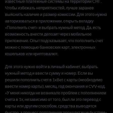
известные платежные системы на территории СНГ.
Чтобы избежать неприятностей, лучше заранее
выяснить наличие и размер комиссии. Для этого нужно
авторизоваться в приложении, открыть вкладку
«Пополнить счет» и выбрать нужный метод. Да, есть
возможность внести депозит через мобильное
приложение. Опыт подсказывает, что пополнить счет
можно с помощью банковских карт, электронных
кошельков или криптовалют.
Для этого нужно войти в личный кабинет, выбрать
нужный метод и ввести сумму и номер. Если вы
решили пополнить счет в 1xBet с карты (необходимо
ввести номер карты), месяц, год окончания и CVV-код.
«У меня никогда не возникало проблем с пополнением
счета в 1х, независимо от того, был ли это перевод с
карты или другим способом, средства выводятся
быстро, а процесс пополнения проходит еще быстрее».